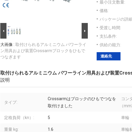
最小注文数量:
価格:
パッケージの詳細
受渡し時間:
支払条件:
大画像 :
取付けられるアルミニウム パワーライ
供給の能力:
ン用具および装置Crossarmブロックをひもで
連絡先
つなぎます
取付けられるアルミニウム パワーライン用具および装置Cros
説明
Crossarmはブロックのひもでつなを
コン
タイプ:
取付けました
（mm
定格負荷（kn）:
5
車輪
重量 kg:
1.6
車輪材