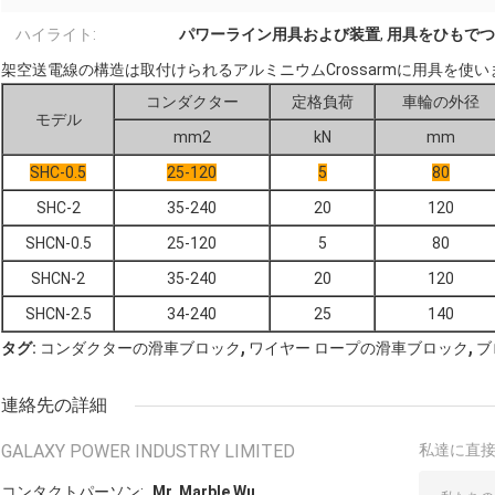
ハイライト:
パワーライン用具および装置
,
用具をひもでつ
架空送電線の構造は取付けられるアルミニウムCrossarmに用具を使
コンダクター
定格負荷
車輪の外径
モデル
mm2
kN
mm
SHC-0.5
25-120
5
80
SHC-2
35-240
20
120
SHCN-0.5
25-120
5
80
SHCN-2
35-240
20
120
SHCN-2.5
34-240
25
140
,
,
タグ:
コンダクターの滑車ブロック
ワイヤー ロープの滑車ブロック
ブ
連絡先の詳細
GALAXY POWER INDUSTRY LIMITED
私達に直
コンタクトパーソン:
Mr. Marble Wu