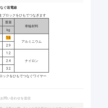
なぐ送電線
いまブロックをひもでつなぎます
重量
車輪材料
kg
1.6
アルミニウム
2.9
1.2
2.4
ナイロン
3.2
ロックをひもでつなぐワイヤー
接お問い合わせを送信