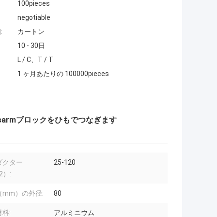
100pieces
negotiable
:
カートン
10 - 30日
L / C、T / T
1 ヶ月あたりの 100000pieces
sarmブロックをひもでつなぎます
ダクター
25-120
2）:
（mm）の外径:
80
料:
アルミニウム