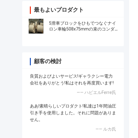
最もよいプロダクト
5滑車ブロックをひもでつなぐナイ
ロン車輪508x75mmの束のコンダ
クター
顧客の検討
良質およびよいサービス!ギャラクシー電力
会社をありがとう!私はそれを再度買います!
—— ハビエルFerre氏
ああ!素晴らしいプロダクト!私達は1年間油圧
引き手を使用しました。それに問題がありま
せん。
—— ルカ氏