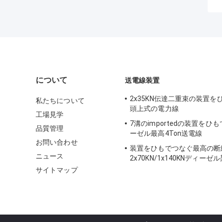
について
送電線装置
2x35KN伝達二重束の装置を
私たちについて
頭上式の電力線
工場見学
7溝のimportedの装置をひ
品質管理
ーゼル最高4Ton送電線
お問い合わせ
装置をひもでつなぐ最高の断
ニュース
2x70KN/1x140KNディー
サイトマップ