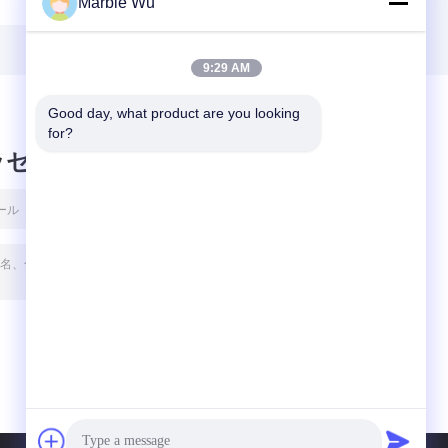
Marble Wu
を
もでつなぐ3つの車
ロン車輪の定格負
ン
輪伝達架空送電線
荷40KNのコンダク
流
ター
9:29 AM
Good day, what product are you looking 
for?
ッセージ