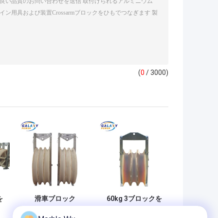
(
0
/ 3000)
を
滑車ブロック
60kg 3ブロックを
1040x125mmをひ
ひもでつなぐナイ