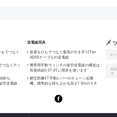
ングブロック 亜鉛
なぐ定格負荷20kN
Sheaveによって
メッキナイロンシ
は動きます
引っ張るナイロ
ーブ架空ケーブル
車輪ワイヤー電
プーリーブロック
を通される鋼線
メ
送電線用具
ひもでつなぐ
装置をひもでつなぐ最高の引き手12Ton
ADSSケーブルの送電線
もでつなぐディ
携帯用手動ウィンチの架空送電線の構造は
長期供給0.5T-3Tに用具を使います
続的な
耐圧防爆6T手動レバーのチェーン起重
ゼル架空送電線
機、標準的な持ち上がる高さ1.5mのラチ
ェットのレバーの起重機